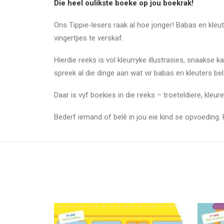
Die heel oulikste boeke op jou boekrak!
Ons Tippie-lesers raak al hoe jonger! Babas en kleut
vingertjies te verskaf.
Hierdie reeks is vol kleurryke illustrasies, snaakse k
spreek al die dinge aan wat vir babas en kleuters bel
Daar is vyf boekies in die reeks – troeteldiere, kleu
Bederf iemand of belê in jou eie kind se opvoeding. 