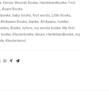
e
,
Eerste Woorde Boeke
,
Hardebandboeke
,
First
s
,
Board Books
nboeke
,
baby books
,
first words
,
Little Books
,
,
Afrikaans Books
,
klanke
,
Afrikaans
,
toddler
,
eldes
,
Boeke
,
syfers
,
my eerste boeke
,
My first
 boeke
,
Kleuterboeke
,
kleure
,
Hardebandboeke
,
my
rde
,
Kleuterskool