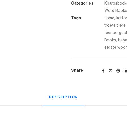
quantity
Categories
Kleuterboek
Word Book
Tags
tippie
,
karto
troeteldiere
teenoorgest
Books
,
baba
eerste woo
Share
DESCRIPTION