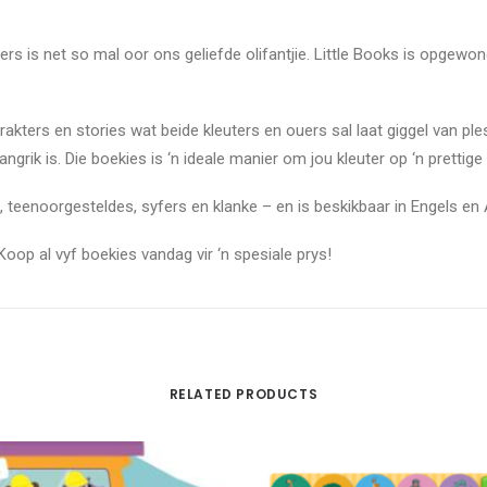
ers is net so mal oor ons geliefde olifantjie. Little Books is opgewon
arakters en stories wat beide kleuters en ouers sal laat giggel van ple
angrik is. Die boekies is ‘n ideale manier om jou kleuter op ‘n prettig
re, teenoorgesteldes, syfers en klanke – en is beskikbaar in Engels en 
Koop al vyf boekies vandag vir ‘n spesiale prys!
RELATED PRODUCTS