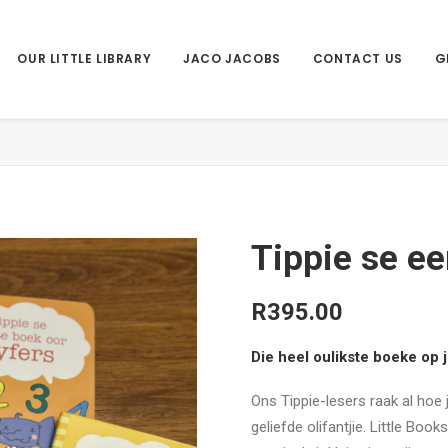
OUR LITTLE LIBRARY
JACO JACOBS
CONTACT US
G
Tippie se e
R
395.00
Die heel oulikste boeke op 
Ons Tippie-lesers raak al hoe
geliefde olifantjie. Little Bo