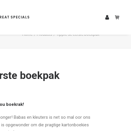
REAT SPECIALS
Home
Products
Tippie se eerste boekpak
erste boekpak
jou boekrak!
 jonger! Babas en kleuters is net so mal oor ons
oks is opgewonder om die pragtige kartonboekies