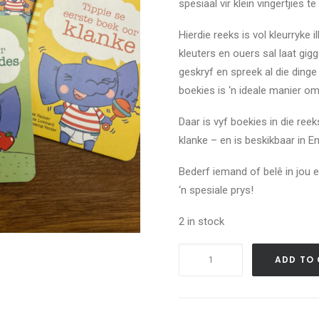
spesiaal vir klein vingertjies te
Hierdie reeks is vol kleurryke 
kleuters en ouers sal laat gigg
geskryf en spreek al die dinge 
boekies is ‘n ideale manier om
Daar is vyf boekies in die reek
klanke – en is beskikbaar in E
Bederf iemand of belê in jou e
‘n spesiale prys!
2 in stock
Tippie
ADD TO
se
eerste
boekpak