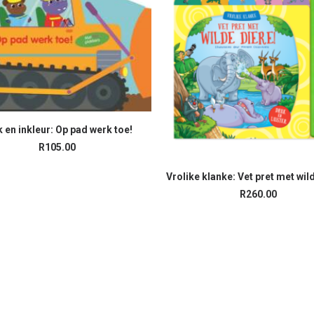
k en inkleur: Op pad werk toe!
ADD TO CART
R
105.00
Vrolike klanke: Vet pret met wil
READ MORE
R
260.00