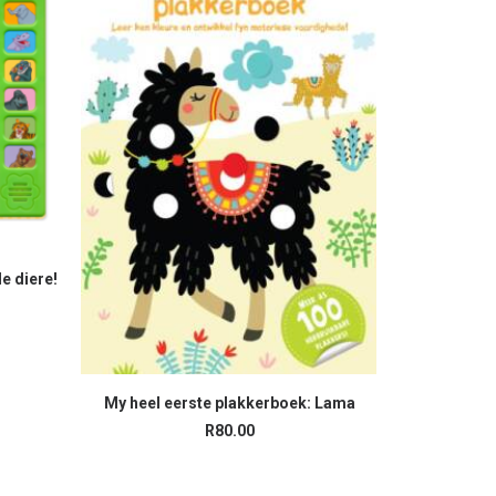
de diere!
My heel eerste plakkerboek: Lama
READ MORE
R
80.00
Z is for Z