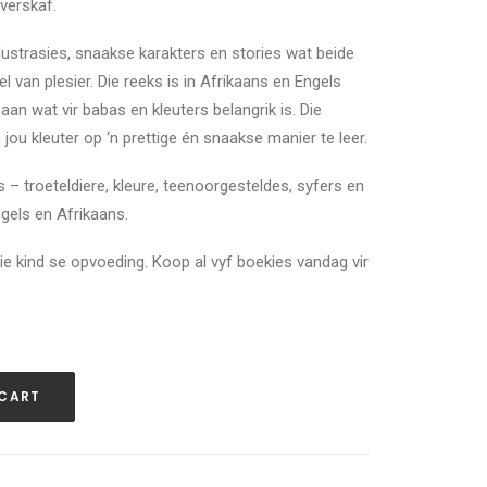
 verskaf.
illustrasies, snaakse karakters en stories wat beide
el van plesier. Die reeks is in Afrikaans en Engels
aan wat vir babas en kleuters belangrik is. Die
 jou kleuter op ‘n prettige én snaakse manier te leer.
s – troeteldiere, kleure, teenoorgesteldes, syfers en
ngels en Afrikaans.
ie kind se opvoeding. Koop al vyf boekies vandag vir
 CART